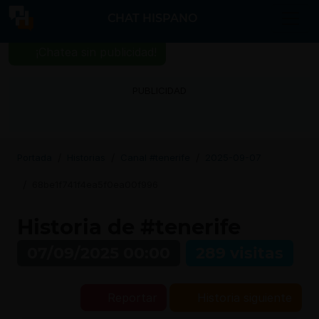
CHAT HISPANO
¡Chatea sin publicidad!
PUBLICIDAD
Portada
Historias
Canal #tenerife
2025-09-07
68be1f741f4ea5f0ea00f996
Historia de #tenerife
07/09/2025 00:00
289 visitas
Reportar
Historia siguiente