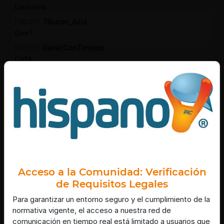
Laurisilva
[00:07]
Tiburon_Azul
Que?
[00:07]
Rana{ConTimidez
Café
[00:08]
Grillo{Humilde
Rana{ConTimidez: sabemos dónde está tu casa xD
[00:08]
Grillo{Humilde
Vimos a la gata xD
[00:08]
Rana{ConTimidez
JAJAJA
[00:09]
Rana{ConTimidez
Sí, esa es la mía
Acceso a la Comunidad: Verificación
[00:09]
Grillo{Humilde
de Requisitos Legales
kiko-tf: buenas noches!
Para garantizar un entorno seguro y el cumplimiento de la
[00:09]
Rana{ConTimidez
normativa vigente, el acceso a nuestra red de
Una gata en una azotea, no?
comunicación en tiempo real está limitado a usuarios que