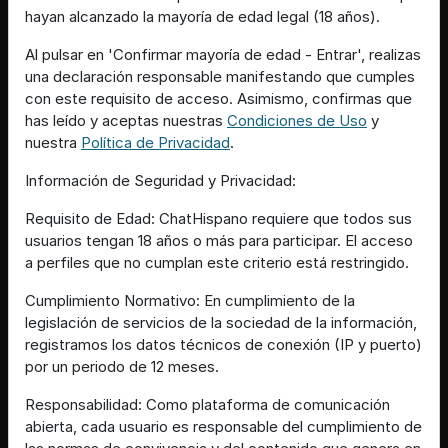
[00:09]
Grillo{Humilde
hayan alcanzado la mayoría de edad legal (18 años).
Te iba a tocar, pero seguro que no abrías la puerta
Al pulsar en 'Confirmar mayoría de edad - Entrar', realizas
[00:09]
Rana{ConTimidez
una declaración responsable manifestando que cumples
haciendo de poli
con este requisito de acceso. Asimismo, confirmas que
[00:09]
Rana{ConTimidez
has leído y aceptas nuestras
Condiciones de Uso
y
no estaba
nuestra
Política de Privacidad
.
[00:09]
Rana{ConTimidez
Información de Seguridad y Privacidad:
pasé el día en la laguna
Requisito de Edad: ChatHispano requiere que todos sus
[00:09]
Grillo{Humilde
usuarios tengan 18 años o más para participar. El acceso
En la azotea, si
a perfiles que no cumplan este criterio está restringido.
[00:09]
Rana{ConTimidez
Pues sí
Cumplimiento Normativo: En cumplimiento de la
legislación de servicios de la sociedad de la información,
[00:09]
Grillo{Humilde
registramos los datos técnicos de conexión (IP y puerto)
Más mooooonaaaaa
por un periodo de 12 meses.
[00:10]
Grillo{Humilde
Me la iba a llevar, pero no quiero verte los lloros
Responsabilidad: Como plataforma de comunicación
abierta, cada usuario es responsable del cumplimiento de
[00:10]
Rana{ConTimidez