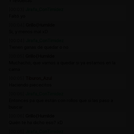
Y revueltas
[00:03]
Jirafa_ConTimidez
Faltó yo
[00:04]
Grillo{Humilde
Si, y menos mal xD
[00:04]
Jirafa_ConTimidez
Tienen ganas de quedar o no
[00:05]
Grillo{Humilde
Muchacho, que vamos a quedar si ya estamos en la
cama
[00:05]
Tiburon_Azul
Haciendo piececitos
[00:06]
Jirafa_ConTimidez
Entonces pa que están con rollos que si las paso a
buscar
[00:06]
Grillo{Humilde
Quién te ha dicho eso? xD
[00:06]
Jirafa_ConTimidez