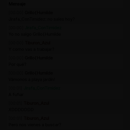
Mensaje
[00:00]
Grillo{Humilde
Jirafa_ConTimidez: no sales hoy?
[00:00]
Jirafa_ConTimidez
Yo no salgo Grillo{Humilde
[00:00]
Tiburon_Azul
Y como vas a trabajar?
[00:00]
Grillo{Humilde
Por qué?
[00:00]
Grillo{Humilde
Vámonos a playa jardín!
[00:01]
Jirafa_ConTimidez
A fufiar
[00:01]
Tiburon_Azul
XDDDDDDD
[00:01]
Tiburon_Azul
Pero nos vienes a buscar?