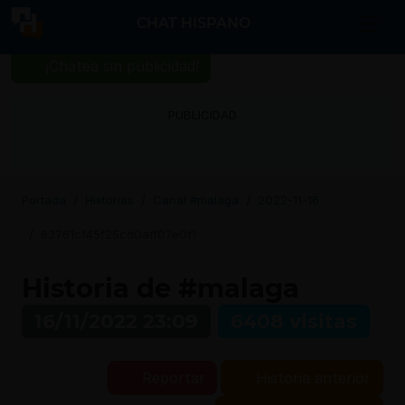
CHAT HISPANO
¡Chatea sin publicidad!
PUBLICIDAD
Portada
Historias
Canal #malaga
2022-11-16
63761cf45f25cd0aff07e0f1
Historia de #malaga
16/11/2022 23:09
6408 visitas
Reportar
Historia anterior