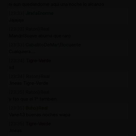
ni aun quedandome aqui una noche lo alcanzo
[23:33]
JirafaEnorme
Jajajaja
[23:33]
Raton}Real
MandrilSuave aburria que raro
[23:33]
CaballitoDeMar\Elocuente
Cualquiera....
[23:34]
Tigre-Verde
xd
[23:34]
Raton}Real
.lineas Tigre-Verde
[23:35]
Raton}Real
y fijo que el 1º tambien
[23:35]
Buho}Real
Vane43 buenas noches wapa
[23:35]
Tigre-Verde
.lineas