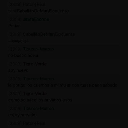
[23:18]
Raton}Real
si si CaballitoDeMar\Elocuente
[23:18]
JirafaEnorme
Perlan
[23:19]
CaballitoDeMar\Elocuente
Jajaajajajja
[23:19]
Tiburon-Marron
no busco novia
[23:19]
Tigre-Verde
soy nuevo
[23:19]
Tiburon-Marron
le pongo los cuernos a mi mujer con rusas cada sabado
[23:19]
Tigre-Verde
como se hace los privados esos
[23:19]
Tiburon-Marron
estoy servido
[23:19]
Raton}Real