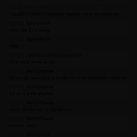
[23:31]
Raton}Real
CaballitoDeMar\Elocuente naaaa k no lo alcanzamos
[23:32]
Raton}Real
oñoo del 5 no salgo
[23:32]
Tigre-Verde
jajaja
[23:32]
CaballitoDeMar\Elocuente
Este está viciao al xat
[23:32]
JirafaEnorme
Os pongo una cama y andáis to el día hablando como él
[23:32]
JirafaEnorme
Se ve q anda aburriiio
[23:33]
MandrilSuave
weno yo me voy q toy aburria
[23:33]
MandrilSuave
besitos xaop
[23:33]
Raton}Real