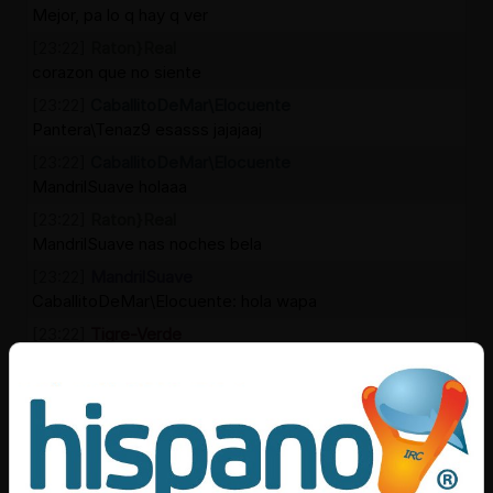
Mejor, pa lo q hay q ver
[23:22]
Raton}Real
corazon que no siente
[23:22]
CaballitoDeMar\Elocuente
Pantera\Tenaz9 esasss jajajaaj
[23:22]
CaballitoDeMar\Elocuente
MandrilSuave holaaa
[23:22]
Raton}Real
MandrilSuave nas noches bela
[23:22]
MandrilSuave
CaballitoDeMar\Elocuente: hola wapa
[23:22]
Tigre-Verde
gofre k te comes
[23:22]
MandrilSuave
Raton}Real: hola bonita
[23:22]
Aguila{Breve
xDDDDDDD