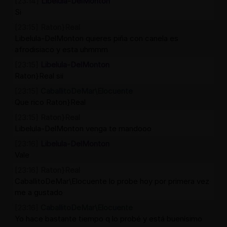
[23:14]
Libelula-DelMonton
Si
[23:15]
Raton}Real
Libelula-DelMonton quieres piña con canela es
afrodisiaco y esta uhmmm
[23:15]
Libelula-DelMonton
Raton}Real sii
[23:15]
CaballitoDeMar\Elocuente
Que rico Raton}Real
[23:15]
Raton}Real
Libelula-DelMonton venga te mandooo
[23:16]
Libelula-DelMonton
Vale
[23:16]
Raton}Real
CaballitoDeMar\Elocuente lo probe hoy por primera vez
me a gustado
[23:16]
CaballitoDeMar\Elocuente
Yo hace bastante tiempo q lo probé y está buenísimo