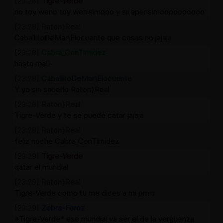
[23:28]
Tigre-Verde
no toy weno toy wenisimooo y sii aperisimoooooooooo
[23:28]
Raton}Real
CaballitoDeMar\Elocuente que cosas no jajaja
[23:28]
Cabra_ConTimidez
hasta ma񡮡
[23:28]
CaballitoDeMar\Elocuente
Y yo sin saberlo Raton}Real
[23:28]
Raton}Real
Tigre-Verde y te se puede catar jajaja
[23:28]
Raton}Real
feliz noche Cabra_ConTimidez
[23:29]
Tigre-Verde
qatar el mundial
[23:29]
Raton}Real
Tigre-Verde como tu me dices a mi prrrrr
[23:29]
Zebra-Feroz
*Tigre-Verde* ese mundial va ser el de la verguenza