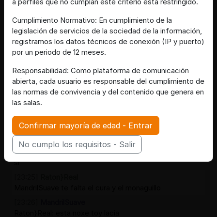
[23:23]
CaballitoDeMar\Elocuente
a perfiles que no cumplan este criterio está restringido.
Noo
Cumplimiento Normativo: En cumplimiento de la
[23:23]
MandrilSuave
legislación de servicios de la sociedad de la información,
q tranquilo no ....
registramos los datos técnicos de conexión (IP y puerto)
[23:24]
CaballitoDeMar\Elocuente
por un periodo de 12 meses.
Si están en los matojos
Responsabilidad: Como plataforma de comunicación
[23:24]
Raton}Real
abierta, cada usuario es responsable del cumplimiento de
hola desde malaga ciudad
las normas de convivencia y del contenido que genera en
[23:24]
Rata{Debil
las salas.
[pvjovnbolas] el Tigre-Verde va en bolas tambien xdd
Confirmar mayoría de edad - Entrar
[23:24]
JirafaEnorme
Estamos orando
No cumplo los requisitos - Salir
[23:25]
Tigre-Verde
si
[23:25]
Raton}Real
MandrilSuave te falta el cura y el monaguillo
[23:26]
MandrilSuave
Raton}Real: esta noxe toy lacia