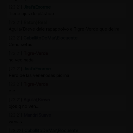
[23:21]
JirafaEnorme
Tiene ojos de plástico
[23:21]
Raton}Real
Aguila{Breve dale rapapoolvo a Tigre-Verde que delira
[23:21]
CaballitoDeMar\Elocuente
Cenó setas
[23:21]
Tigre-Verde
no veo nada
[23:21]
JirafaEnorme
Pero de las venenosas piolina
[23:21]
Tigre-Verde
e.e
[23:21]
Aguila{Breve
ojos q no ven....
[23:21]
MandrilSuave
wenas
[23:22]
CaballitoDeMar\Elocuente