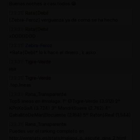
Buenas noches a casi todos 😁
[23:31]
Rata{Debil
[Zebra-Feroz] verguenza ya da como se ha hecho
[23:31]
Rata{Debil
xDDDDDDD
[23:31]
Zebra-Feroz
*Rata{Debil* lo k hace el dinero , k asko
[23:31]
Tigre-Verde
jaja
[23:31]
Tigre-Verde
.top.lineas
[23:31]
Rana_Transparente
Top5 lineas en #malaga: 1º @Tigre-Verde (3.912) 2º
KPriXoSaA (3.724) 3º MandrilSuave (2.762) 4º
CaballitoDeMar\Elocuente (2.164) 5º Raton}Real (1.544)
[23:31]
Rana_Transparente
Puedes ver el ranking completo en
http://winstats.es/stats/malaga_p_aacute_gina_2.html