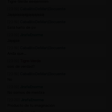
Tigre-Verde eeejemmm
[23:19]
CaballitoDeMar\Elocuente
Jajajaajaajajjjajajajajaaj
[23:19]
CaballitoDeMar\Elocuente
Está harto de pv
[23:19]
JirafaEnorme
Jajajjaa
[23:19]
CaballitoDeMar\Elocuente
Anda que...
[23:19]
Tigre-Verde
sois de verdad?
[23:19]
CaballitoDeMar\Elocuente
No
[23:19]
JirafaEnorme
No somos de mentira
[23:20]
JirafaEnorme
Producto de tu imaginación