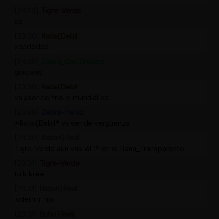
[23:29]
Tigre-Verde
xd
[23:30]
Rata{Debil
xddddddd
[23:30]
Cabra_ConTimidez
graciaas
[23:30]
Rata{Debil
va aser de frio el mundial xd
[23:30]
Zebra-Feroz
*Rata{Debil* va ser de verguenza
[23:30]
Raton}Real
Tigre-Verde aun vas wl 1º en el Rana_Transparente
[23:31]
Tigre-Verde
tu k kree
[23:31]
Raton}Real
joderrrrr hijo
[23:31]
Buho}Real