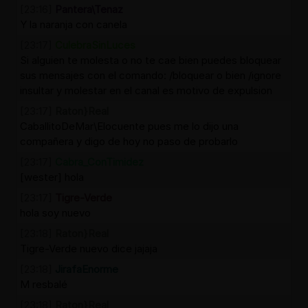
[23:16]
Pantera\Tenaz
Y la naranja con canela
[23:17]
CulebraSinLuces
Si alguien te molesta o no te cae bien puedes bloquear
sus mensajes con el comando: /bloquear
o bien /ignore
insultar y molestar en el canal es motivo de expulsion
[23:17]
Raton}Real
CaballitoDeMar\Elocuente pues me lo dijo una
compañera y digo de hoy no paso de probarlo
[23:17]
Cabra_ConTimidez
[wester] hola
[23:17]
Tigre-Verde
hola soy nuevo
[23:18]
Raton}Real
Tigre-Verde nuevo dice jajaja
[23:18]
JirafaEnorme
M resbalé
[23:18]
Raton}Real