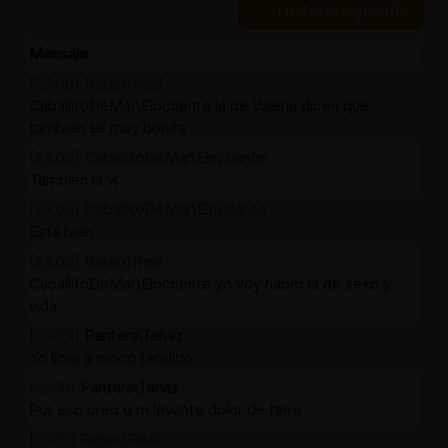
Historia siguiente
Mensaje
[23:09]
Raton}Real
CaballitoDeMar\Elocuente la de Valeria dicen que
tambien es muy bonita
[23:09]
CaballitoDeMar\Elocuente
También la vi
[23:09]
CaballitoDeMar\Elocuente
Está bien
[23:09]
Raton}Real
CaballitoDeMar\Elocuente yo voy haber la de sexo y
vida
[23:09]
Pantera\Tenaz
Yo llore a moco tendido
[23:10]
Pantera\Tenaz
Por eso creo q m levante dolor de tarro
[23:10]
Raton}Real