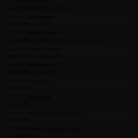
[23:20]
Raton}Real
Que cosas se leen a veces
[23:20]
JirafaEnorme
No tenemos rostros
[23:20]
Tiburon-Marron
no hay mayor ciego que el que no quiere ver
[23:20]
Tiburon-Marron
algunos ni con gafas ven
[23:20]
JirafaEnorme
Raton}Real es pa peli
[23:20]
Raton}Real
somos bot
[23:20]
Tigre-Verde
yo no veo
[23:20]
CaballitoDeMar\Elocuente
Está fatal
[23:20]
CaballitoDeMar\Elocuente
Cegato prrrr