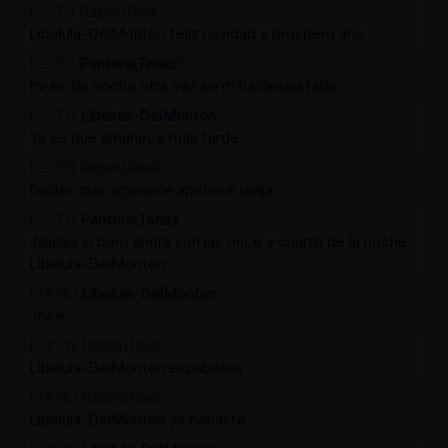
[23:12]
Raton}Real
Libelula-DelMonton feliz navidad y prospero año
[23:12]
Pantera\Tenaz
Irv es de noche otra vez se m ha despistado
[23:13]
Libelula-DelMonton
Ya es que amanece más tarde
[23:13]
Raton}Real
Dedes que amanece apetece jajaja
[23:13]
Pantera\Tenaz
Jajajaja si pero ahora son las once y cuarto de la noche
Libelula-DelMonton
[23:14]
Libelula-DelMonton
Joee
[23:14]
Raton}Real
Libelula-DelMonton espabilaaa
[23:14]
Raton}Real
Libelula-DelMonton ya cenaste