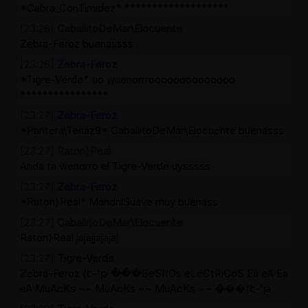
*Cabra_ConTimidez* *******************
[23:26]
CaballitoDeMar\Elocuente
Zebra-Feroz buenassss
[23:26]
Zebra-Feroz
*Tigre-Verde* tio wuenorrroooooooooooooo
****************
[23:27]
Zebra-Feroz
*Pantera\Tenaz9* CaballitoDeMar\Elocuente buenasss
[23:27]
Raton}Real
Anda ta wenorro el Tigre-Verde uysssss
[23:27]
Zebra-Feroz
*Raton}Real* MandrilSuave muy buenass
[23:27]
CaballitoDeMar\Elocuente
Raton}Real jajajjajajaj
[23:27]
Tigre-Verde
Zebra-Feroz (է-'թ ���BeSItOs eLeCtRiCoS Ea eA Ea
eA MuAcKs ~~ MuAcKs ~~ MuAcKs ~~ ���(է-'թ