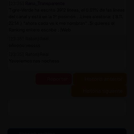
[23:35]
Rana_Transparente
Tigre-Verde ha escrito 3912 líneas, el 0.01% de las lineas
del canal y está en la 1º posición . .Línea aleatoria: ( 8.11.
22:14 ) "ahora cada ve k me nombran" .Si quieres el
Ranking entero escribe : !Web
[23:35]
Raton}Real
oñoooo vessss
[23:35]
Raton}Real
Yaveremos nas nochess
Reportar
Historia anterior
Historia siguiente
Network realtime