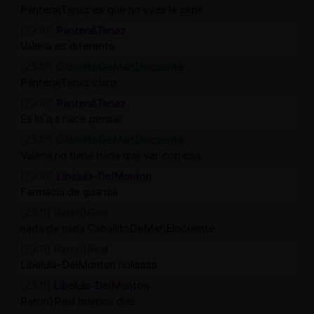
Pantera\Tenaz es que no veas la serie
[23:10]
Pantera\Tenaz
Valeria es diferente
[23:10]
CaballitoDeMar\Elocuente
Pantera\Tenaz claro
[23:10]
Pantera\Tenaz
Es lo q t hace pensar
[23:10]
CaballitoDeMar\Elocuente
Valeria no tiene nada que ver con esa
[23:10]
Libelula-DelMonton
Farmacia de guardia
[23:11]
Raton}Real
nada de nada CaballitoDeMar\Elocuente
[23:11]
Raton}Real
Libelula-DelMonton holissss
[23:11]
Libelula-DelMonton
Raton}Real buenos dias