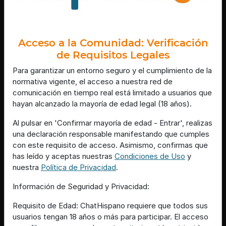
[23:22]
Aguila{Breve
鬠me entiende
[23:23]
JirafaEnorme
Acceso a la Comunidad: Verificación
Pues las venenosas pueden ser mortales
de Requisitos Legales
[23:23]
CaballitoDeMar\Elocuente
Mejor me callo
Para garantizar un entorno seguro y el cumplimiento de la
normativa vigente, el acceso a nuestra red de
[23:23]
Tigre-Verde
comunicación en tiempo real está limitado a usuarios que
cierra los ojos y abre la boca
hayan alcanzado la mayoría de edad legal (18 años).
[23:23]
Raton}Real
ACTION les pone un ñocopfre a Aguila{Breve y Tigre-
Al pulsar en 'Confirmar mayoría de edad - Entrar', realizas
Verde
una declaración responsable manifestando que cumples
con este requisito de acceso. Asimismo, confirmas que
[23:23]
MandrilSuave
has leído y aceptas nuestras
Condiciones de Uso
y
Tigre-Verde: hola
nuestra
Política de Privacidad
.
[23:23]
CaballitoDeMar\Elocuente
Pantera\Tenaz9 sii
Información de Seguridad y Privacidad:
[23:23]
Tigre-Verde
Requisito de Edad: ChatHispano requiere que todos sus
Ȱo.O MandrilSuave O.oШ prr
usuarios tengan 18 años o más para participar. El acceso